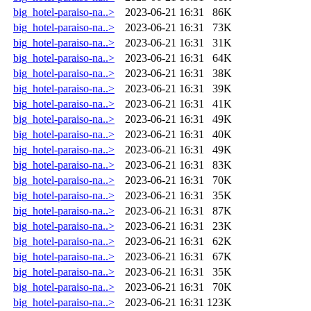
big_hotel-paraiso-na..>
2023-06-21 16:31
86K
big_hotel-paraiso-na..>
2023-06-21 16:31
73K
big_hotel-paraiso-na..>
2023-06-21 16:31
31K
big_hotel-paraiso-na..>
2023-06-21 16:31
64K
big_hotel-paraiso-na..>
2023-06-21 16:31
38K
big_hotel-paraiso-na..>
2023-06-21 16:31
39K
big_hotel-paraiso-na..>
2023-06-21 16:31
41K
big_hotel-paraiso-na..>
2023-06-21 16:31
49K
big_hotel-paraiso-na..>
2023-06-21 16:31
40K
big_hotel-paraiso-na..>
2023-06-21 16:31
49K
big_hotel-paraiso-na..>
2023-06-21 16:31
83K
big_hotel-paraiso-na..>
2023-06-21 16:31
70K
big_hotel-paraiso-na..>
2023-06-21 16:31
35K
big_hotel-paraiso-na..>
2023-06-21 16:31
87K
big_hotel-paraiso-na..>
2023-06-21 16:31
23K
big_hotel-paraiso-na..>
2023-06-21 16:31
62K
big_hotel-paraiso-na..>
2023-06-21 16:31
67K
big_hotel-paraiso-na..>
2023-06-21 16:31
35K
big_hotel-paraiso-na..>
2023-06-21 16:31
70K
big_hotel-paraiso-na..>
2023-06-21 16:31
123K