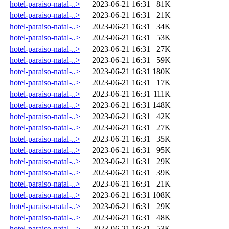
hotel-paraiso-natal-..>
2023-06-21 16:31
81K
hotel-paraiso-natal-..>
2023-06-21 16:31
21K
hotel-paraiso-natal-..>
2023-06-21 16:31
34K
hotel-paraiso-natal-..>
2023-06-21 16:31
53K
hotel-paraiso-natal-..>
2023-06-21 16:31
27K
hotel-paraiso-natal-..>
2023-06-21 16:31
59K
hotel-paraiso-natal-..>
2023-06-21 16:31
180K
hotel-paraiso-natal-..>
2023-06-21 16:31
17K
hotel-paraiso-natal-..>
2023-06-21 16:31
111K
hotel-paraiso-natal-..>
2023-06-21 16:31
148K
hotel-paraiso-natal-..>
2023-06-21 16:31
42K
hotel-paraiso-natal-..>
2023-06-21 16:31
27K
hotel-paraiso-natal-..>
2023-06-21 16:31
35K
hotel-paraiso-natal-..>
2023-06-21 16:31
95K
hotel-paraiso-natal-..>
2023-06-21 16:31
29K
hotel-paraiso-natal-..>
2023-06-21 16:31
39K
hotel-paraiso-natal-..>
2023-06-21 16:31
21K
hotel-paraiso-natal-..>
2023-06-21 16:31
108K
hotel-paraiso-natal-..>
2023-06-21 16:31
29K
hotel-paraiso-natal-..>
2023-06-21 16:31
48K
hotel-paraiso-natal-..>
2023-06-21 16:31
53K