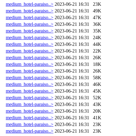
medium_hotel-paraiso..>
2023-06-21 16:31
23K
medium_hotel-paraiso..>
2023-06-21 16:31
49K
medium_hotel-paraiso..>
2023-06-21 16:31
47K
medium_hotel-paraiso..>
2023-06-21 16:31
36K
medium_hotel-paraiso..>
2023-06-21 16:31
35K
medium_hotel-paraiso..>
2023-06-21 16:31
24K
medium_hotel-paraiso..>
2023-06-21 16:31
44K
medium_hotel-paraiso..>
2023-06-21 16:31
22K
medium_hotel-paraiso..>
2023-06-21 16:31
26K
medium_hotel-paraiso..>
2023-06-21 16:31
18K
medium_hotel-paraiso..>
2023-06-21 16:31
26K
medium_hotel-paraiso..>
2023-06-21 16:31
58K
medium_hotel-paraiso..>
2023-06-21 16:31
46K
medium_hotel-paraiso..>
2023-06-21 16:31
45K
medium_hotel-paraiso..>
2023-06-21 16:31
52K
medium_hotel-paraiso..>
2023-06-21 16:31
43K
medium_hotel-paraiso..>
2023-06-21 16:31
20K
medium_hotel-paraiso..>
2023-06-21 16:31
41K
medium_hotel-paraiso..>
2023-06-21 16:31
23K
medium_hotel-paraiso..>
2023-06-21 16:31
23K