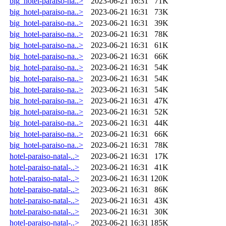
big_hotel-paraiso-na..>
2023-06-21 16:31
71K
big_hotel-paraiso-na..>
2023-06-21 16:31
73K
big_hotel-paraiso-na..>
2023-06-21 16:31
39K
big_hotel-paraiso-na..>
2023-06-21 16:31
78K
big_hotel-paraiso-na..>
2023-06-21 16:31
61K
big_hotel-paraiso-na..>
2023-06-21 16:31
66K
big_hotel-paraiso-na..>
2023-06-21 16:31
54K
big_hotel-paraiso-na..>
2023-06-21 16:31
54K
big_hotel-paraiso-na..>
2023-06-21 16:31
54K
big_hotel-paraiso-na..>
2023-06-21 16:31
47K
big_hotel-paraiso-na..>
2023-06-21 16:31
52K
big_hotel-paraiso-na..>
2023-06-21 16:31
44K
big_hotel-paraiso-na..>
2023-06-21 16:31
66K
big_hotel-paraiso-na..>
2023-06-21 16:31
78K
hotel-paraiso-natal-..>
2023-06-21 16:31
17K
hotel-paraiso-natal-..>
2023-06-21 16:31
41K
hotel-paraiso-natal-..>
2023-06-21 16:31
120K
hotel-paraiso-natal-..>
2023-06-21 16:31
86K
hotel-paraiso-natal-..>
2023-06-21 16:31
43K
hotel-paraiso-natal-..>
2023-06-21 16:31
30K
hotel-paraiso-natal-..>
2023-06-21 16:31
185K