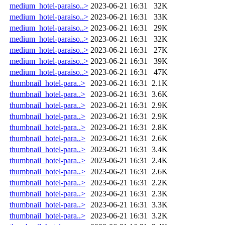
medium_hotel-paraiso..>
2023-06-21 16:31
32K
medium_hotel-paraiso..>
2023-06-21 16:31
33K
medium_hotel-paraiso..>
2023-06-21 16:31
29K
medium_hotel-paraiso..>
2023-06-21 16:31
32K
medium_hotel-paraiso..>
2023-06-21 16:31
27K
medium_hotel-paraiso..>
2023-06-21 16:31
39K
medium_hotel-paraiso..>
2023-06-21 16:31
47K
thumbnail_hotel-para..>
2023-06-21 16:31
2.1K
thumbnail_hotel-para..>
2023-06-21 16:31
3.6K
thumbnail_hotel-para..>
2023-06-21 16:31
2.9K
thumbnail_hotel-para..>
2023-06-21 16:31
2.9K
thumbnail_hotel-para..>
2023-06-21 16:31
2.8K
thumbnail_hotel-para..>
2023-06-21 16:31
2.6K
thumbnail_hotel-para..>
2023-06-21 16:31
3.4K
thumbnail_hotel-para..>
2023-06-21 16:31
2.4K
thumbnail_hotel-para..>
2023-06-21 16:31
2.6K
thumbnail_hotel-para..>
2023-06-21 16:31
2.2K
thumbnail_hotel-para..>
2023-06-21 16:31
2.3K
thumbnail_hotel-para..>
2023-06-21 16:31
3.3K
thumbnail_hotel-para..>
2023-06-21 16:31
3.2K