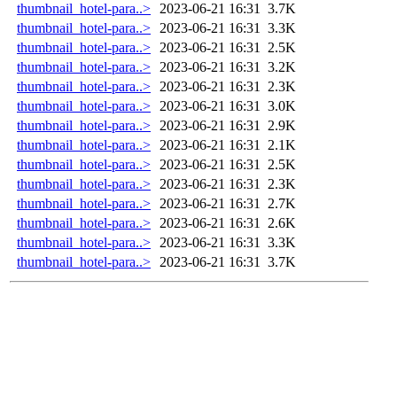
thumbnail_hotel-para..>
2023-06-21 16:31
3.7K
thumbnail_hotel-para..>
2023-06-21 16:31
3.3K
thumbnail_hotel-para..>
2023-06-21 16:31
2.5K
thumbnail_hotel-para..>
2023-06-21 16:31
3.2K
thumbnail_hotel-para..>
2023-06-21 16:31
2.3K
thumbnail_hotel-para..>
2023-06-21 16:31
3.0K
thumbnail_hotel-para..>
2023-06-21 16:31
2.9K
thumbnail_hotel-para..>
2023-06-21 16:31
2.1K
thumbnail_hotel-para..>
2023-06-21 16:31
2.5K
thumbnail_hotel-para..>
2023-06-21 16:31
2.3K
thumbnail_hotel-para..>
2023-06-21 16:31
2.7K
thumbnail_hotel-para..>
2023-06-21 16:31
2.6K
thumbnail_hotel-para..>
2023-06-21 16:31
3.3K
thumbnail_hotel-para..>
2023-06-21 16:31
3.7K