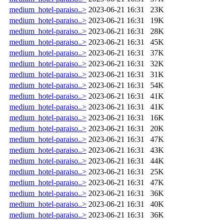
medium_hotel-paraiso..>
2023-06-21 16:31
23K
medium_hotel-paraiso..>
2023-06-21 16:31
19K
medium_hotel-paraiso..>
2023-06-21 16:31
28K
medium_hotel-paraiso..>
2023-06-21 16:31
45K
medium_hotel-paraiso..>
2023-06-21 16:31
37K
medium_hotel-paraiso..>
2023-06-21 16:31
32K
medium_hotel-paraiso..>
2023-06-21 16:31
31K
medium_hotel-paraiso..>
2023-06-21 16:31
54K
medium_hotel-paraiso..>
2023-06-21 16:31
41K
medium_hotel-paraiso..>
2023-06-21 16:31
41K
medium_hotel-paraiso..>
2023-06-21 16:31
16K
medium_hotel-paraiso..>
2023-06-21 16:31
20K
medium_hotel-paraiso..>
2023-06-21 16:31
47K
medium_hotel-paraiso..>
2023-06-21 16:31
43K
medium_hotel-paraiso..>
2023-06-21 16:31
44K
medium_hotel-paraiso..>
2023-06-21 16:31
25K
medium_hotel-paraiso..>
2023-06-21 16:31
47K
medium_hotel-paraiso..>
2023-06-21 16:31
36K
medium_hotel-paraiso..>
2023-06-21 16:31
40K
medium_hotel-paraiso..>
2023-06-21 16:31
36K