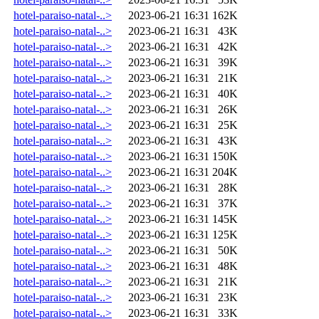
hotel-paraiso-natal-..>
2023-06-21 16:31
162K
hotel-paraiso-natal-..>
2023-06-21 16:31
43K
hotel-paraiso-natal-..>
2023-06-21 16:31
42K
hotel-paraiso-natal-..>
2023-06-21 16:31
39K
hotel-paraiso-natal-..>
2023-06-21 16:31
21K
hotel-paraiso-natal-..>
2023-06-21 16:31
40K
hotel-paraiso-natal-..>
2023-06-21 16:31
26K
hotel-paraiso-natal-..>
2023-06-21 16:31
25K
hotel-paraiso-natal-..>
2023-06-21 16:31
43K
hotel-paraiso-natal-..>
2023-06-21 16:31
150K
hotel-paraiso-natal-..>
2023-06-21 16:31
204K
hotel-paraiso-natal-..>
2023-06-21 16:31
28K
hotel-paraiso-natal-..>
2023-06-21 16:31
37K
hotel-paraiso-natal-..>
2023-06-21 16:31
145K
hotel-paraiso-natal-..>
2023-06-21 16:31
125K
hotel-paraiso-natal-..>
2023-06-21 16:31
50K
hotel-paraiso-natal-..>
2023-06-21 16:31
48K
hotel-paraiso-natal-..>
2023-06-21 16:31
21K
hotel-paraiso-natal-..>
2023-06-21 16:31
23K
hotel-paraiso-natal-..>
2023-06-21 16:31
33K